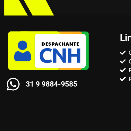
Li
31 9 9884-9585